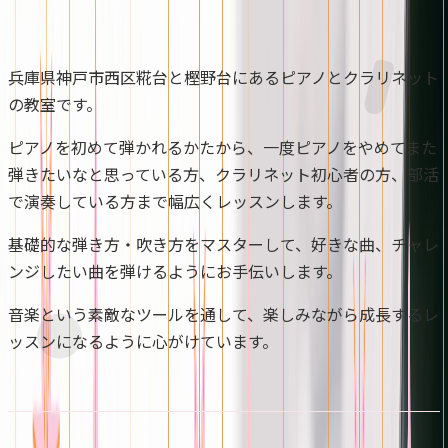
兵庫県神戸市西区糀台と樫野台にあるピアノとクラリネット
の教室です。
ピアノを初めて弾かれるかたから、一度ピアノをやめてまた
弾きたいなと思っている方、クラリネット初心者の方、部活
で演奏している方まで幅広くレッスンします。
基礎的な弾き方・吹き方をマスターして、好きな曲、チャレ
ンジしたい曲を弾けるようにお手伝いします。
音楽という素敵なツールを通して、楽しみながら成長するレ
ッスンになるように心がけています。